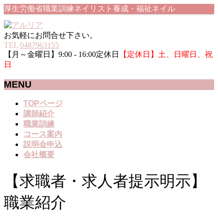
厚生労働省職業訓練ネイリスト養成・福祉ネイル
お気軽にお問合せ下さい。
TEL
0487963155
【月～金曜日】9:00 - 16:00定休日
【定休日】土、日曜日、祝
日
MENU
メ
TOPページ
ニ
講師紹介
ュ
職業訓練
ー
コース案内
を
説明会申込
飛
会社概要
ば
す
【求職者・求人者提示明示】
職業紹介