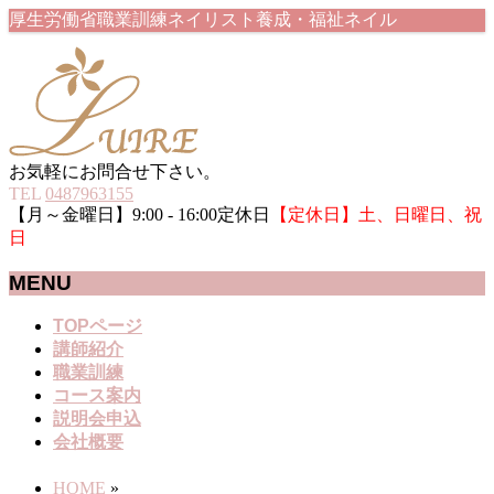
厚生労働省職業訓練ネイリスト養成・福祉ネイル
お気軽にお問合せ下さい。
TEL
0487963155
【月～金曜日】9:00 - 16:00定休日
【定休日】土、日曜日、祝
日
MENU
メ
TOPページ
ニ
講師紹介
ュ
職業訓練
ー
コース案内
を
説明会申込
飛
会社概要
ば
す
HOME
»