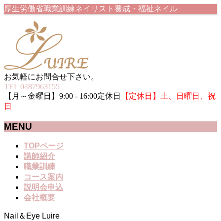
厚生労働省職業訓練ネイリスト養成・福祉ネイル
お気軽にお問合せ下さい。
TEL
0487963155
【月～金曜日】9:00 - 16:00定休日
【定休日】土、日曜日、祝
日
MENU
メ
TOPページ
ニ
講師紹介
ュ
職業訓練
ー
コース案内
を
説明会申込
飛
会社概要
ば
Nail＆Eye Luire
す