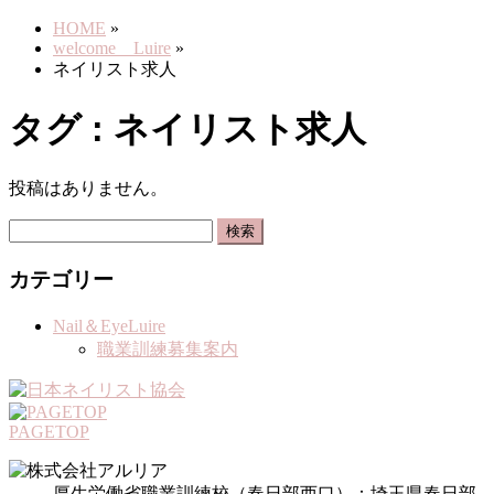
HOME
»
welcome Luire
»
ネイリスト求人
タグ : ネイリスト求人
投稿はありません。
検
索:
カテゴリー
Nail＆EyeLuire
職業訓練募集案内
PAGETOP
厚生労働省職業訓練校（春日部西口）：埼玉県春日部